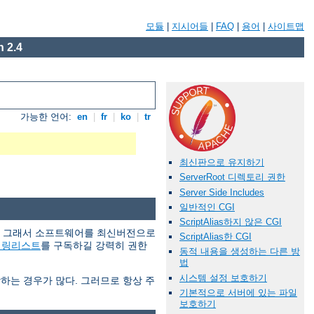
모듈
|
지시어들
|
FAQ
|
용어
|
사이트맵
 2.4
가능한 언어:
en
|
fr
|
ko
|
tr
최신판으로 유지하기
ServerRoot 디렉토리 권한
Server Side Includes
일반적인 CGI
ScriptAlias하지 않은 CGI
다. 그래서 소프트웨어를 최신버전으로
ScriptAlias한 CGI
일링리스트
를 구독하길 강력히 권한
동적 내용을 생성하는 다른 방
법
시스템 설정 보호하기
당하는 경우가 많다. 그러므로 항상 주
기본적으로 서버에 있는 파일
보호하기